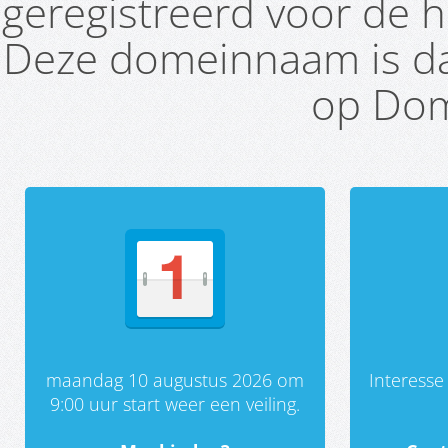
geregistreerd voor de h
Deze domeinnaam is da
op Dom
maandag 10 augustus 2026 om
Interess
9:00 uur start weer een veiling.